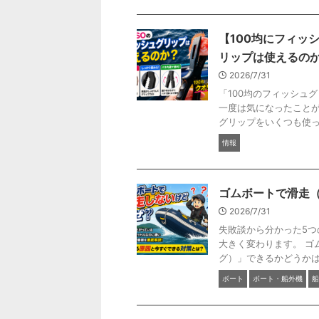
【100均にフィッ
リップは使えるの
2026/7/31
「100均のフィッシュ
一度は気になったことが
グリップをいくつも使って
情報
ゴムボートで滑走
2026/7/31
失敗談から分かった5つ
大きく変わります。 ゴ
グ）」できるかどうかは非
ボート
ボート・船外機
船