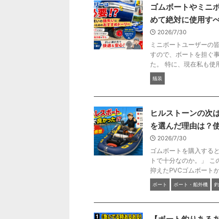
ゴムボートやミニ
めて絶対に使用す
2026/7/30
ミニボートユーザーの皆
すので、ボートを担ぐ
た。 特に、現在私も使用し
艤装
ヒルストーンの次は
を選んだ理由は？
2026/7/30
ゴムボートを購入すると
トで十分なのか。」 こ
抑えたPVCゴムボートから
ボート
ボート・船外機
釣