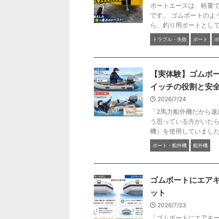
ボートエースは、軽量
です。 ゴムボートのよ
ら、釣り用ボートとしても
トラブル・失敗
ボート
ボ
【実体験】ゴムボ
イッチの役割と安
2026/7/24
「2馬力船外機だから速
う思っている方がいたら
機）を使用していましたが
ボート・船外機
船外機
ゴムボートにエア
ット
2026/7/23
「ゴムボートにエアキー