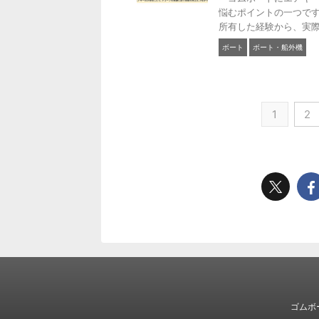
悩むポイントの一つです
所有した経験から、実際に
ボート
ボート・船外機
1
2
ゴムボ