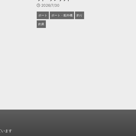
2026/7/30
ボート
ボート・船外機
釣り
釣果
ています