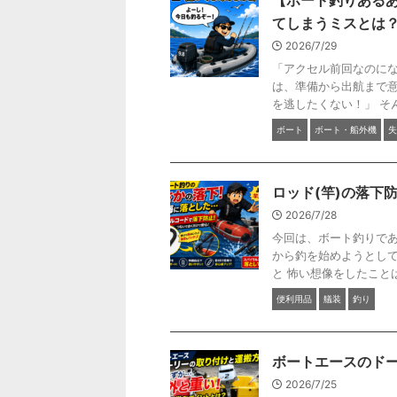
【ボート釣りある
てしまうミスとは
2026/7/29
「アクセル前回なのにな
は、準備から出航まで意
を逃したくない！」 そん
ボート
ボート・船外機
失
ロッド(竿)の落下
2026/7/28
今回は、ボート釣りであ
から釣を始めようとして
と 怖い想像をしたことは
便利用品
艤装
釣り
ボートエースのド
2026/7/25