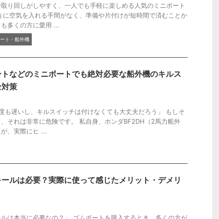
で取り回しがしやすく、一人でも手軽に楽しめる人気のミニボート
うに空気を入れる手間がなく、準備や片付けが短時間で済むことか
多くの方に愛用 ...
ート・船外機
ートなどのミニボートでも絶対必要な船外機のキルス
全対策
度も遅いし、キルスイッチは付けなくても大丈夫だろう」 もしそ
、それは非常に危険です。 私自身、ホンダBF2DH（2馬力船外
、実際にヒ ...
キールは必要？実際に使って感じたメリット・デメリ
ルは本当に必要なの？」 ゴムボートを購入するとき、多くの方が