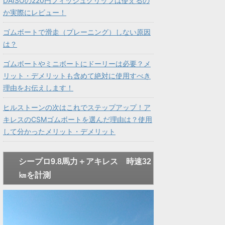
DAISOの220円フィッシュグリップは使えるの
か実際にレビュー！
ゴムボートで滑走（プレーニング）しない原因
は？
ゴムボートやミニボートにドーリーは必要？メ
リット・デメリットも含めて絶対に使用すべき
理由をお伝えします！
ヒルストーンの次はこれでステップアップ！ア
キレスのCSMゴムボートを選んだ理由は？使用
して分かったメリット・デメリット
シープロ9.8馬力＋アキレス 時速32
㎞を計測
動
画
プ