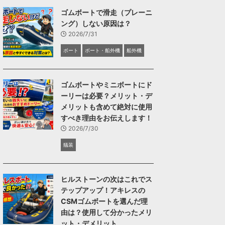
ゴムボートで滑走（プレーニ
ング）しない原因は？
2026/7/31
ボート
ボート・船外機
船外機
ゴムボートやミニボートにド
ーリーは必要？メリット・デ
メリットも含めて絶対に使用
すべき理由をお伝えします！
2026/7/30
艤装
ヒルストーンの次はこれでス
テップアップ！アキレスの
CSMゴムボートを選んだ理
由は？使用して分かったメリ
ット・デメリット