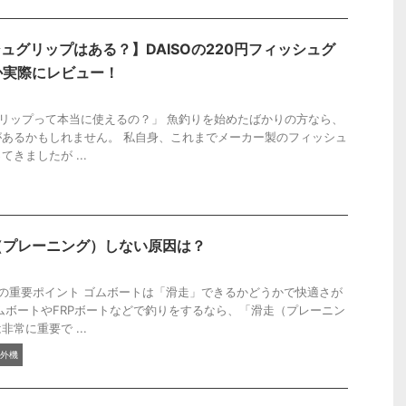
シュグリップはある？】DAISOの220円フィッシュグ
か実際にレビュー！
グリップって本当に使えるの？」 魚釣りを始めたばかりの方なら、
あるかもしれません。 私自身、これまでメーカー製のフィッシュ
きましたが ...
（プレーニング）しない原因は？
の重要ポイント ゴムボートは「滑走」できるかどうかで快適さが
ムボートやFRPボートなどで釣りをするなら、「滑走（プレーニン
常に重要で ...
外機