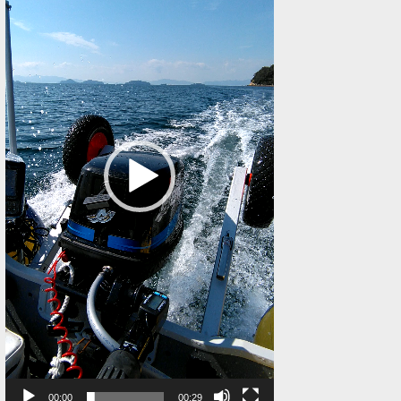
レ
ー
ヤ
ー
00:00
00:29