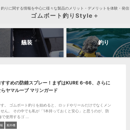
ト釣りに関する情報を中心に様々な製品のメリット・デメリットを体験・発信
ゴムボート釣りStyle＋
艤装
釣り
すすめの防錆スプレー！まずはKURE 6-66、さらに
らヤマルーブ マリンガード
す。 ゴムボート釣りを始めると、ロッドやリールだけでなくメン
せん。 その中でも私が「1本持っておくと安心」と思うのが、防
で使用するゴ ...
報
船外機