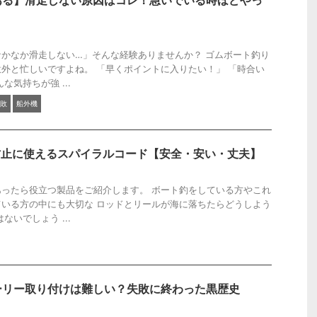
ある】滑走しない原因はコレ！急いでいる時ほどやっ
？
かなか滑走しない…」そんな経験ありませんか？ ゴムボート釣り
外と忙しいですよね。 「早くポイントに入りたい！」 「時合い
な気持ちが強 ...
敗
船外機
防止に使えるスパイラルコード【安全・安い・丈夫】
ったら役立つ製品をご紹介します。 ボート釣をしている方やこれ
いる方の中にも大切な ロッドとリールが海に落ちたらどうしよう
ないでしょう ...
ーリー取り付けは難しい？失敗に終わった黒歴史