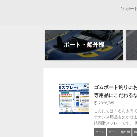
ゴムボー
ボート・船外機
ゴムボート釣りにお
専用品にこだわるな
2026/8/5
こんにちは！るん太郎で
テナンス用品も欠かせま
錆潤滑スプレーです。 海
ボート
ボート・船外機
情