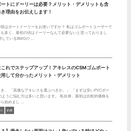
ボートにドーリーは必要？メリット・デメリットも含
べき理由をお伝えします！
様はボートドーリーをお使いですか？ 私はゴムボートユーザーで
事も多く、最初の頃はドーリーなんて必要ないと思っておりまし
ているBMOの ...
これでステップアップ！アキレスのCSMゴムボート
使用して分かったメリット・デメリット
き、 「高価なアキレスを選ぶべきか。」 「まずは安いPVCボー
のように悩む方は多いと思います。 私自身、最初は比較的価格を
始めまし ...
り
釣果