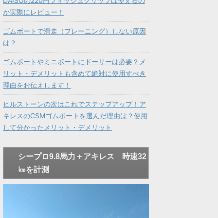
DAISOの220円フィッシュグリップは使えるの
か実際にレビュー！
ゴムボートで滑走（プレーニング）しない原因
は？
ゴムボートやミニボートにドーリーは必要？メ
リット・デメリットも含めて絶対に使用すべき
理由をお伝えします！
ヒルストーンの次はこれでステップアップ！ア
キレスのCSMゴムボートを選んだ理由は？使用
して分かったメリット・デメリット
シープロ9.8馬力＋アキレス 時速32
㎞を計測
動
画
プ