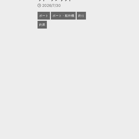
2026/7/30
ボート
ボート・船外機
釣り
釣果