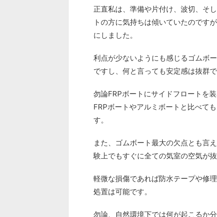
正直私は、準備や片付け、波切、そし
トの方に気持ちは傾いていたのですが
にしました。
利点が少ないようにも感じるゴムボー
ですし、何と言っても安定感は抜群で
勿論FRPボートにサイドフロートを
FRPボートやアルミボートと比べて
す。
また、ゴムボート最大の欠点とも言え
験上でもすぐに全ての気室の空気が抜
軽微な損傷であれば防水テープや修理
処置は可能です。
勿論、自然環境下では何が起こるか分