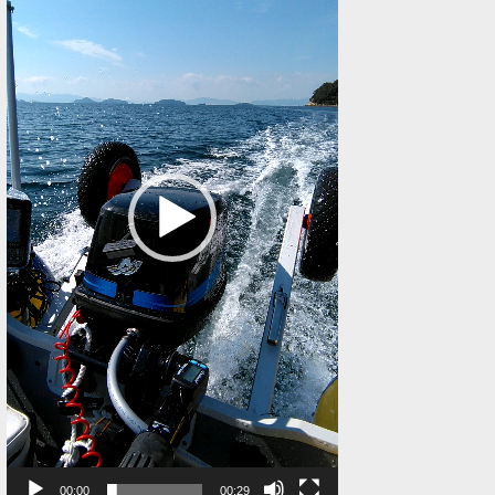
レ
ー
ヤ
ー
00:00
00:29