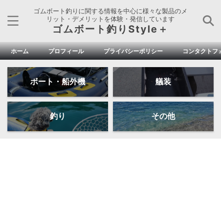
ゴムボート釣りに関する情報を中心に様々な製品のメ
リット・デメリットを体験・発信しています
ゴムボート釣りStyle＋
ホーム
プロフィール
プライバシーポリシー
コンタクトフ
ボート・船外機
艤装
釣り
その他