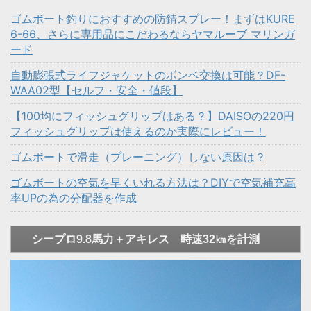
ゴムボート釣りにおすすめの防錆スプレー！まずはKURE
6-66、さらに専用品にこだわるならヤマルーブ マリンガ
ード
自動膨張式ライフジャケットのボンベ交換は可能？DF-
WAA02型【セルフ・安全・値段】
【100均にフィッシュグリップはある？】DAISOの220円
フィッシュグリップは使えるのか実際にレビュー！
ゴムボートで滑走（プレーニング）しない原因は？
ゴムボートの空気を早くいれる方法は？DIYで空気補充高
率UPの為の分配器を作成
シープロ9.8馬力＋アキレス 時速32㎞を計測
動
画
プ