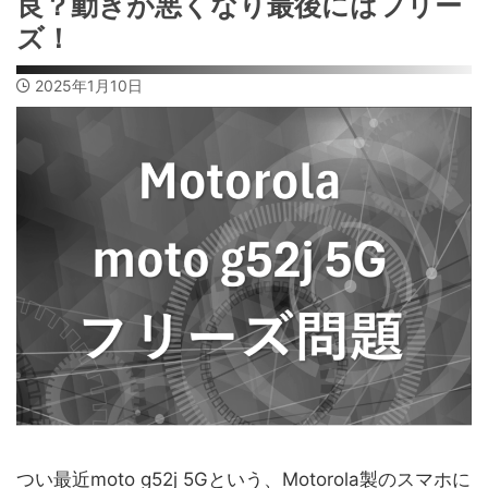
良？動きが悪くなり最後にはフリー
ズ！
2025年1月10日
つい最近moto g52j 5Gという、Motorola製のスマホに