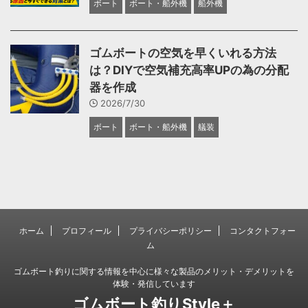
ボート
ボート・船外機
船外機
ゴムボートの空気を早くいれる方法
は？DIYで空気補充高率UPの為の分配
器を作成
2026/7/30
ボート
ボート・船外機
艤装
ホーム
プロフィール
プライバシーポリシー
コンタクトフォー
ム
ゴムボート釣りに関する情報を中心に様々な製品のメリット・デメリットを
体験・発信しています
ゴムボート釣りStyle＋