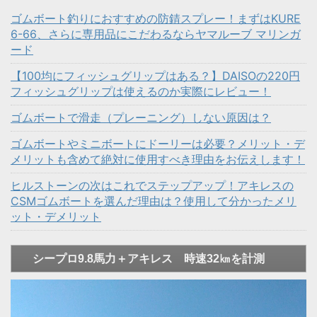
ゴムボート釣りにおすすめの防錆スプレー！まずはKURE
6-66、さらに専用品にこだわるならヤマルーブ マリンガ
ード
【100均にフィッシュグリップはある？】DAISOの220円
フィッシュグリップは使えるのか実際にレビュー！
ゴムボートで滑走（プレーニング）しない原因は？
ゴムボートやミニボートにドーリーは必要？メリット・デ
メリットも含めて絶対に使用すべき理由をお伝えします！
ヒルストーンの次はこれでステップアップ！アキレスの
CSMゴムボートを選んだ理由は？使用して分かったメリ
ット・デメリット
シープロ9.8馬力＋アキレス 時速32㎞を計測
動
画
プ