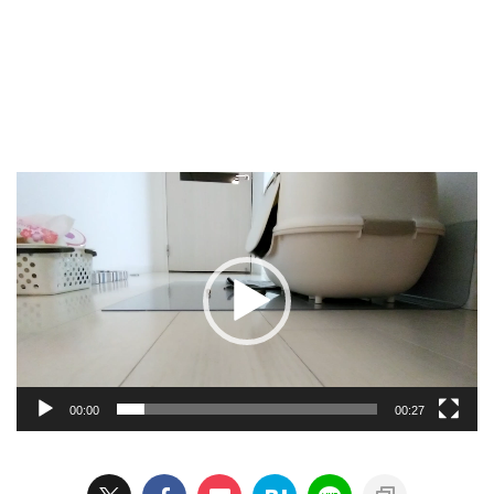
動
画
プ
レ
ー
ヤ
ー
00:00
00:27