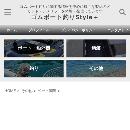
ゴムボート釣りに関する情報を中心に様々な製品のメ
リット・デメリットを体験・発信しています
ゴムボート釣りStyle＋
ホーム
プロフィール
プライバシーポリシー
コンタクトフ
ボート・船外機
艤装
釣り
その他
HOME
>
その他
>
ペット関連
>