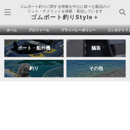
ゴムボート釣りに関する情報を中心に様々な製品のメ
リット・デメリットを体験・発信しています
ゴムボート釣りStyle＋
ホーム
プロフィール
プライバシーポリシー
コンタクトフ
ボート・船外機
艤装
釣り
その他