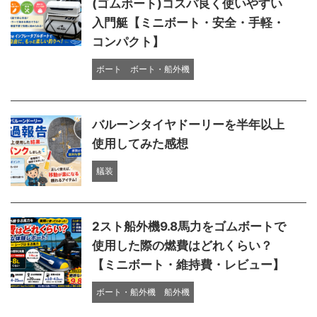
(ゴムボート)コスパ良く使いやすい
入門艇【ミニボート・安全・手軽・
コンパクト】
ボート
ボート・船外機
バルーンタイヤドーリーを半年以上
使用してみた感想
艤装
2スト船外機9.8馬力をゴムボートで
使用した際の燃費はどれくらい？
【ミニボート・維持費・レビュー】
ボート・船外機
船外機