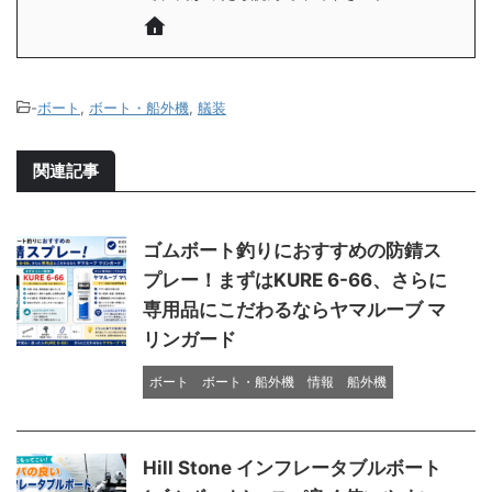
-
ボート
,
ボート・船外機
,
艤装
関連記事
ゴムボート釣りにおすすめの防錆ス
プレー！まずはKURE 6-66、さらに
専用品にこだわるならヤマルーブ マ
リンガード
ボート
ボート・船外機
情報
船外機
Hill Stone インフレータブルボート