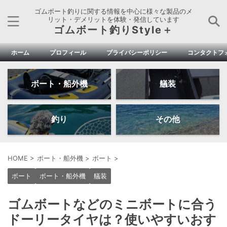
ゴムボート釣りに関する情報を中心に様々な製品のメ
リット・デメリットを体験・発信しています
ゴムボート釣りStyle＋
ホーム
プロフィール
プライバシーポリシー
コンタクトフ
ボート・船外機
艤装
釣り
その他
HOME
>
ボート・船外機
>
ボート
>
ボート
ボート・船外機
艤装
ゴムボートなどのミニボートに合う
ドーリータイヤは？使いやすいおす