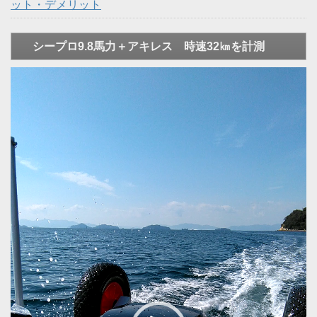
ット・デメリット
シープロ9.8馬力＋アキレス 時速32㎞を計測
動
画
プ
レ
ー
ヤ
ー