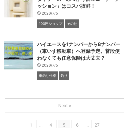
ッション」はコスパ抜群！
2026/7/5
100円ショップ
その他
ハイエースを1ナンバーから8ナンバー
（車いす移動車）へ登録予定。普段使
わなくても任意保険は大丈夫？
2026/7/5
車釣り仕様
釣り
Next »
1
…
4
5
6
…
27