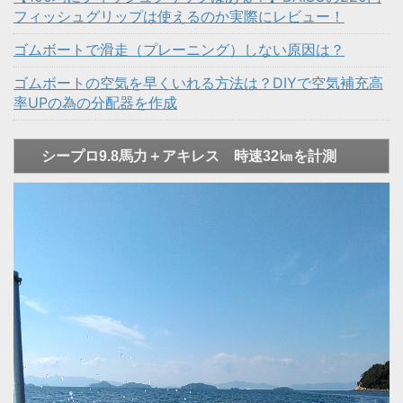
フィッシュグリップは使えるのか実際にレビュー！
ゴムボートで滑走（プレーニング）しない原因は？
ゴムボートの空気を早くいれる方法は？DIYで空気補充高
率UPの為の分配器を作成
シープロ9.8馬力＋アキレス 時速32㎞を計測
動
画
プ
レ
ー
ヤ
ー