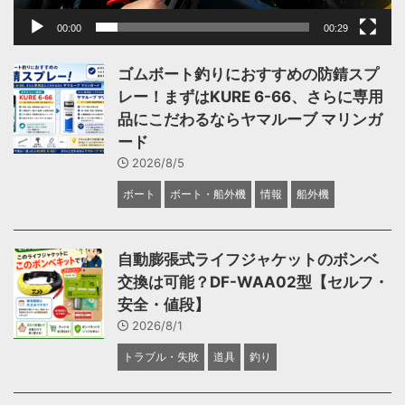
00:00
00:29
ゴムボート釣りにおすすめの防錆スプ
レー！まずはKURE 6-66、さらに専用
品にこだわるならヤマルーブ マリンガ
ード
2026/8/5
ボート
ボート・船外機
情報
船外機
自動膨張式ライフジャケットのボンベ
交換は可能？DF-WAA02型【セルフ・
安全・値段】
2026/8/1
トラブル・失敗
道具
釣り