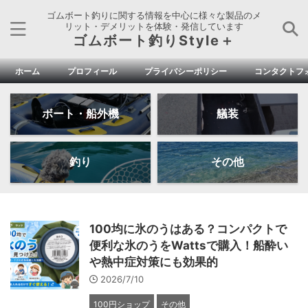
ゴムボート釣りに関する情報を中心に様々な製品のメ
リット・デメリットを体験・発信しています
ゴムボート釣りStyle＋
ホーム
プロフィール
プライバシーポリシー
コンタクトフ
ボート・船外機
艤装
釣り
その他
100均に氷のうはある？コンパクトで
便利な氷のうをWattsで購入！船酔い
や熱中症対策にも効果的
2026/7/10
100円ショップ
その他