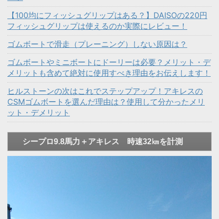
【100均にフィッシュグリップはある？】DAISOの220円
フィッシュグリップは使えるのか実際にレビュー！
ゴムボートで滑走（プレーニング）しない原因は？
ゴムボートやミニボートにドーリーは必要？メリット・デ
メリットも含めて絶対に使用すべき理由をお伝えします！
ヒルストーンの次はこれでステップアップ！アキレスの
CSMゴムボートを選んだ理由は？使用して分かったメリ
ット・デメリット
シープロ9.8馬力＋アキレス 時速32㎞を計測
動
画
プ
レ
ー
ヤ