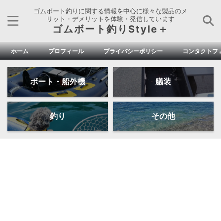
ゴムボート釣りに関する情報を中心に様々な製品のメ
リット・デメリットを体験・発信しています
ゴムボート釣りStyle＋
ホーム
プロフィール
プライバシーポリシー
コンタクトフ
ボート・船外機
艤装
釣り
その他