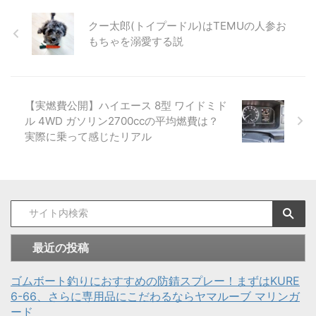
クー太郎(トイプードル)はTEMUの人参お
もちゃを溺愛する説
【実燃費公開】ハイエース 8型 ワイドミド
ル 4WD ガソリン2700ccの平均燃費は？
実際に乗って感じたリアル
最近の投稿
ゴムボート釣りにおすすめの防錆スプレー！まずはKURE
6-66、さらに専用品にこだわるならヤマルーブ マリンガ
ード