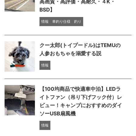
高画質・高評価・高耐久・４K・
BSD】
情報
車釣り仕様
釣り
クー太郎(トイプードル)はTEMUの
人参おもちゃを溺愛する説
情報
【100均商品で快適車中泊】LEDラ
イトファン（吊り下げフック付）レ
ビュー！キャンプにおすすめのダイ
ソーUSB扇風機
情報